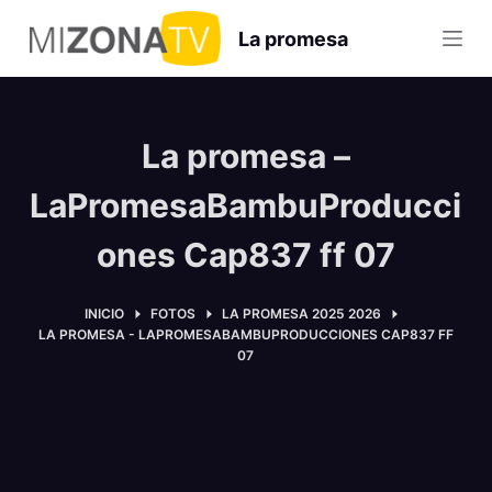
S
La promesa
a
l
t
a
La promesa –
r
a
LaPromesaBambuProducci
l
ones Cap837 ff 07
c
o
n
INICIO
FOTOS
LA PROMESA 2025 2026
LA PROMESA - LAPROMESABAMBUPRODUCCIONES CAP837 FF
t
07
e
n
i
d
o