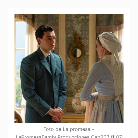
Foto de La promesa –
LaPromesaBambuProducciones Cap837 ff 07