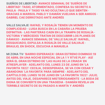
SUEÑOS DE LIBERTAD
:
AVANCE SEMANAL DE ‘SUEÑOS DE
LIBERTAD’: TASIO, ATORMENTADO, CONFIESA SU SECRETO A
PAULA
·
PAULA Y TASIO YA NO OCULTAN LO QUE SIENTEN
·
GRACIAS A MARISOL PABLO Y DAMIÁN VUELVAN A SER AMIGOS
·
GABRIEL CAE DERROTADO ANTE ANDRÉS
VALLE SALVAJE
:
RAFAEL Y ROSALÍA TIENEN UN MOMENTO DE
COMPLICIDAD
·
LUISA BUSCA EN LA CABAÑA LA PRUEBA
DEFINITIVA
·
LAS PARTERAS CAEN EN LA TRAMPA DE ROSALÍA
·
VICTORIA Y MERCEDES TRATAN DE DESCUBRIR LOS PLANES DE
DÁMASO
·
AVANCE SEMANAL DE ‘VALLE SALVAJE’: RAFAEL,
DESQUICIADO, EXPULSA A ROSALÍA DE VALLE SALVAJE
·
BRAULIO, EN SHOCK, ESCUCHA A MANUELA
MI ZONA TV
:
‘BARRIO ESPERANZA’: GRAN ESTRENO DOMINGO 19
DE ABRIL EN UNA NOCHE ESPECIAL EN LA 1 Y RTVE PLAY
·
ASÍ
SERÁ EL GRAN ESTRENO DE ‘LAS HIJAS DE LA CRIADA’ EN
ATRESPLAYER
·
ADELANTO DEL LUNES 23 DE JUNIO EN ‘LA
FAVORITA 1922’: CECILIA, DESESPERADA, SE VA CON CESAR Y
ABANDONA ‘LA FAVORITA’ PARA SIEMPRE
·
ADELANTO DEL
CAPÍTULO DEL LUNES 16 DE JUNIO EN ‘LA FAVORITA 1922’: JULIO,
ANTES DEL VIAJE, DESAPARECE MISTERIOSAMENTE
·
LA BODA DE
DIGNA SE CONVIERTE EN UNA TRAGEDIA
·
DAMIÁN REVELA UN
TERRIBLE SECRETO DE SU PASADO A MARTA Y ANDRÉS