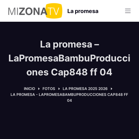
S
La promesa
a
l
t
a
La promesa –
r
a
LaPromesaBambuProducci
l
ones Cap848 ff 04
c
o
n
INICIO
FOTOS
LA PROMESA 2025 2026
LA PROMESA - LAPROMESABAMBUPRODUCCIONES CAP848 FF
t
04
e
n
i
d
o