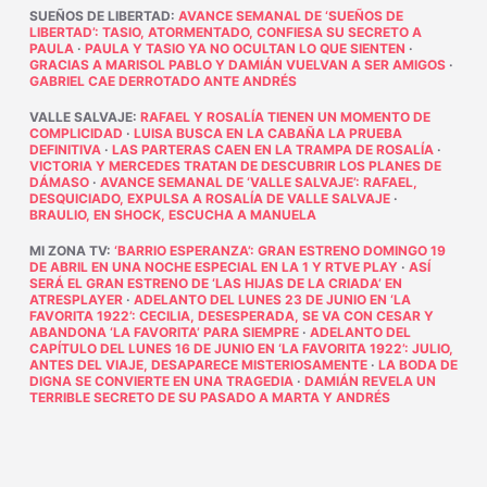
SUEÑOS DE LIBERTAD
:
AVANCE SEMANAL DE ‘SUEÑOS DE
LIBERTAD’: TASIO, ATORMENTADO, CONFIESA SU SECRETO A
PAULA
·
PAULA Y TASIO YA NO OCULTAN LO QUE SIENTEN
·
GRACIAS A MARISOL PABLO Y DAMIÁN VUELVAN A SER AMIGOS
·
GABRIEL CAE DERROTADO ANTE ANDRÉS
VALLE SALVAJE
:
RAFAEL Y ROSALÍA TIENEN UN MOMENTO DE
COMPLICIDAD
·
LUISA BUSCA EN LA CABAÑA LA PRUEBA
DEFINITIVA
·
LAS PARTERAS CAEN EN LA TRAMPA DE ROSALÍA
·
VICTORIA Y MERCEDES TRATAN DE DESCUBRIR LOS PLANES DE
DÁMASO
·
AVANCE SEMANAL DE ‘VALLE SALVAJE’: RAFAEL,
DESQUICIADO, EXPULSA A ROSALÍA DE VALLE SALVAJE
·
BRAULIO, EN SHOCK, ESCUCHA A MANUELA
MI ZONA TV
:
‘BARRIO ESPERANZA’: GRAN ESTRENO DOMINGO 19
DE ABRIL EN UNA NOCHE ESPECIAL EN LA 1 Y RTVE PLAY
·
ASÍ
SERÁ EL GRAN ESTRENO DE ‘LAS HIJAS DE LA CRIADA’ EN
ATRESPLAYER
·
ADELANTO DEL LUNES 23 DE JUNIO EN ‘LA
FAVORITA 1922’: CECILIA, DESESPERADA, SE VA CON CESAR Y
ABANDONA ‘LA FAVORITA’ PARA SIEMPRE
·
ADELANTO DEL
CAPÍTULO DEL LUNES 16 DE JUNIO EN ‘LA FAVORITA 1922’: JULIO,
ANTES DEL VIAJE, DESAPARECE MISTERIOSAMENTE
·
LA BODA DE
DIGNA SE CONVIERTE EN UNA TRAGEDIA
·
DAMIÁN REVELA UN
TERRIBLE SECRETO DE SU PASADO A MARTA Y ANDRÉS