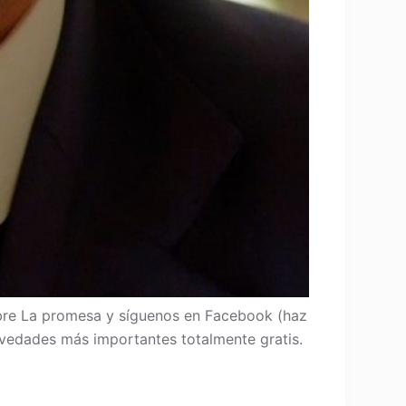
re La promesa y síguenos en Facebook (haz
 novedades más importantes totalmente gratis.