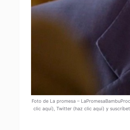
Foto de La promesa – LaPromesaBambuProdu
clic aquí), Twitter (haz clic aquí) y suscrí