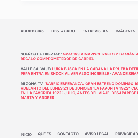
AUDIENCIAS
DESTACADO
ENTREVISTAS
IMÁGENES
SUEÑOS DE LIBERTAD
:
GRACIAS A MARISOL PABLO Y DAMIÁN 
REGALO COMPROMETEDOR DE GABRIEL
VALLE SALVAJE
:
LUISA BUSCA EN LA CABAÑA LA PRUEBA DEFI
PEPA ENTRA EN SHOCK AL VER ALGO INCREÍBLE
·
AVANCE SEMAN
MI ZONA TV
:
‘BARRIO ESPERANZA’: GRAN ESTRENO DOMINGO 19
ADELANTO DEL LUNES 23 DE JUNIO EN ‘LA FAVORITA 1922’: C
EN ‘LA FAVORITA 1922’: JULIO, ANTES DEL VIAJE, DESAPAREC
MARTA Y ANDRÉS
QUÉ ES
CONTACTO
AVISO LEGAL
PRIVACIDA
INICIO