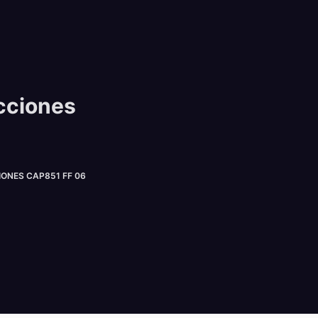
cciones
NES CAP851 FF 06