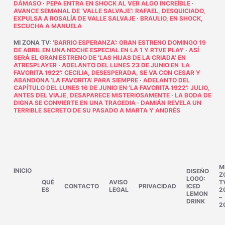
DÁMASO
·
PEPA ENTRA EN SHOCK AL VER ALGO INCREÍBLE
·
AVANCE SEMANAL DE ‘VALLE SALVAJE’: RAFAEL, DESQUICIADO,
EXPULSA A ROSALÍA DE VALLE SALVAJE
·
BRAULIO, EN SHOCK,
ESCUCHA A MANUELA
MI ZONA TV
:
‘BARRIO ESPERANZA’: GRAN ESTRENO DOMINGO 19
DE ABRIL EN UNA NOCHE ESPECIAL EN LA 1 Y RTVE PLAY
·
ASÍ
SERÁ EL GRAN ESTRENO DE ‘LAS HIJAS DE LA CRIADA’ EN
ATRESPLAYER
·
ADELANTO DEL LUNES 23 DE JUNIO EN ‘LA
FAVORITA 1922’: CECILIA, DESESPERADA, SE VA CON CESAR Y
ABANDONA ‘LA FAVORITA’ PARA SIEMPRE
·
ADELANTO DEL
CAPÍTULO DEL LUNES 16 DE JUNIO EN ‘LA FAVORITA 1922’: JULIO,
ANTES DEL VIAJE, DESAPARECE MISTERIOSAMENTE
·
LA BODA DE
DIGNA SE CONVIERTE EN UNA TRAGEDIA
·
DAMIÁN REVELA UN
TERRIBLE SECRETO DE SU PASADO A MARTA Y ANDRÉS
M
INICIO
DISEÑO
Z
LOGO:
QUÉ
AVISO
T
CONTACTO
PRIVACIDAD
ICED
ES
LEGAL
2
LEMON
–
DRINK
2