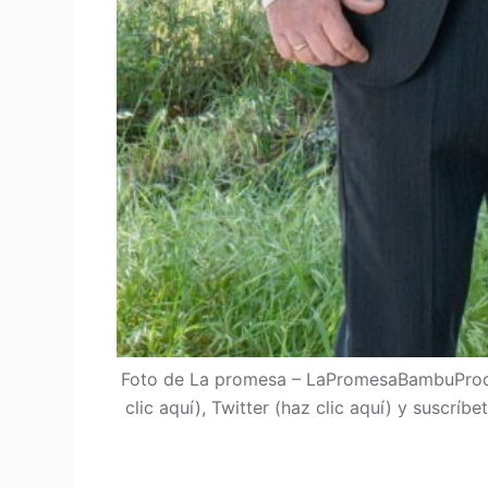
Foto de La promesa – LaPromesaBambuProdu
clic aquí), Twitter (haz clic aquí) y suscrí