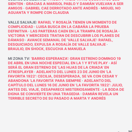
SIENTEN
·
GRACIAS A MARISOL PABLO Y DAMIÁN VUELVAN A SER
AMIGOS
·
GABRIEL CAE DERROTADO ANTE ANDRÉS
·
MIGUEL NO
AGUANTA Y ROMPE CON CLAUDIA
VALLE SALVAJE
:
RAFAEL Y ROSALÍA TIENEN UN MOMENTO DE
COMPLICIDAD
·
LUISA BUSCA EN LA CABAÑA LA PRUEBA
DEFINITIVA
·
LAS PARTERAS CAEN EN LA TRAMPA DE ROSALÍA
·
VICTORIA Y MERCEDES TRATAN DE DESCUBRIR LOS PLANES DE
DÁMASO
·
AVANCE SEMANAL DE ‘VALLE SALVAJE’: RAFAEL,
DESQUICIADO, EXPULSA A ROSALÍA DE VALLE SALVAJE
·
BRAULIO, EN SHOCK, ESCUCHA A MANUELA
MI ZONA TV
:
‘BARRIO ESPERANZA’: GRAN ESTRENO DOMINGO 19
DE ABRIL EN UNA NOCHE ESPECIAL EN LA 1 Y RTVE PLAY
·
ASÍ
SERÁ EL GRAN ESTRENO DE ‘LAS HIJAS DE LA CRIADA’ EN
ATRESPLAYER
·
ADELANTO DEL LUNES 23 DE JUNIO EN ‘LA
FAVORITA 1922’: CECILIA, DESESPERADA, SE VA CON CESAR Y
ABANDONA ‘LA FAVORITA’ PARA SIEMPRE
·
ADELANTO DEL
CAPÍTULO DEL LUNES 16 DE JUNIO EN ‘LA FAVORITA 1922’: JULIO,
ANTES DEL VIAJE, DESAPARECE MISTERIOSAMENTE
·
LA BODA DE
DIGNA SE CONVIERTE EN UNA TRAGEDIA
·
DAMIÁN REVELA UN
TERRIBLE SECRETO DE SU PASADO A MARTA Y ANDRÉS
M