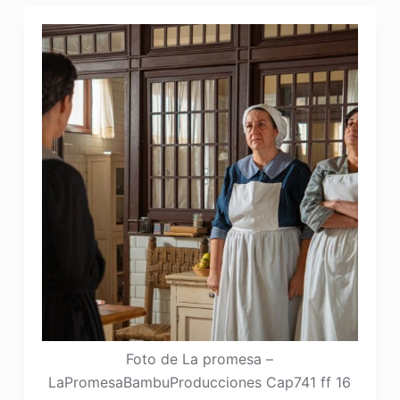
Foto de La promesa –
LaPromesaBambuProducciones Cap741 ff 16