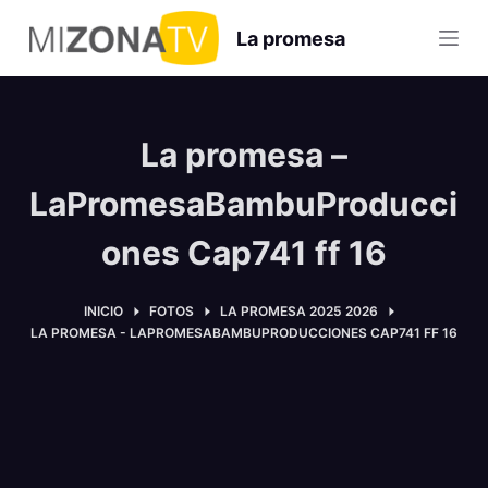
S
La promesa
a
l
t
a
La promesa –
r
a
LaPromesaBambuProducci
l
ones Cap741 ff 16
c
o
n
INICIO
FOTOS
LA PROMESA 2025 2026
LA PROMESA - LAPROMESABAMBUPRODUCCIONES CAP741 FF 16
t
e
n
i
d
o