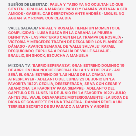
SUEÑOS DE LIBERTAD
:
PAULA Y TASIO YA NO OCULTAN LO QUE
SIENTEN
·
GRACIAS A MARISOL PABLO Y DAMIÁN VUELVAN A SER
AMIGOS
·
GABRIEL CAE DERROTADO ANTE ANDRÉS
·
MIGUEL NO
AGUANTA Y ROMPE CON CLAUDIA
VALLE SALVAJE
:
RAFAEL Y ROSALÍA TIENEN UN MOMENTO DE
COMPLICIDAD
·
LUISA BUSCA EN LA CABAÑA LA PRUEBA
DEFINITIVA
·
LAS PARTERAS CAEN EN LA TRAMPA DE ROSALÍA
·
VICTORIA Y MERCEDES TRATAN DE DESCUBRIR LOS PLANES DE
DÁMASO
·
AVANCE SEMANAL DE ‘VALLE SALVAJE’: RAFAEL,
DESQUICIADO, EXPULSA A ROSALÍA DE VALLE SALVAJE
·
BRAULIO, EN SHOCK, ESCUCHA A MANUELA
MI ZONA TV
:
‘BARRIO ESPERANZA’: GRAN ESTRENO DOMINGO 19
DE ABRIL EN UNA NOCHE ESPECIAL EN LA 1 Y RTVE PLAY
·
ASÍ
SERÁ EL GRAN ESTRENO DE ‘LAS HIJAS DE LA CRIADA’ EN
ATRESPLAYER
·
ADELANTO DEL LUNES 23 DE JUNIO EN ‘LA
FAVORITA 1922’: CECILIA, DESESPERADA, SE VA CON CESAR Y
ABANDONA ‘LA FAVORITA’ PARA SIEMPRE
·
ADELANTO DEL
CAPÍTULO DEL LUNES 16 DE JUNIO EN ‘LA FAVORITA 1922’: JULIO,
ANTES DEL VIAJE, DESAPARECE MISTERIOSAMENTE
·
LA BODA DE
DIGNA SE CONVIERTE EN UNA TRAGEDIA
·
DAMIÁN REVELA UN
TERRIBLE SECRETO DE SU PASADO A MARTA Y ANDRÉS