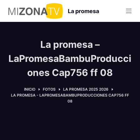
S
La promesa
a
l
t
a
La promesa –
r
a
LaPromesaBambuProducci
l
ones Cap756 ff 08
c
o
n
INICIO
FOTOS
LA PROMESA 2025 2026
LA PROMESA - LAPROMESABAMBUPRODUCCIONES CAP756 FF
t
08
e
n
i
d
o