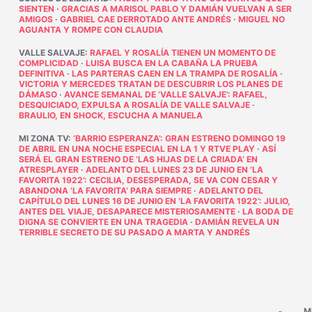
SIENTEN
·
GRACIAS A MARISOL PABLO Y DAMIÁN VUELVAN A SER
AMIGOS
·
GABRIEL CAE DERROTADO ANTE ANDRÉS
·
MIGUEL NO
AGUANTA Y ROMPE CON CLAUDIA
VALLE SALVAJE
:
RAFAEL Y ROSALÍA TIENEN UN MOMENTO DE
COMPLICIDAD
·
LUISA BUSCA EN LA CABAÑA LA PRUEBA
DEFINITIVA
·
LAS PARTERAS CAEN EN LA TRAMPA DE ROSALÍA
·
VICTORIA Y MERCEDES TRATAN DE DESCUBRIR LOS PLANES DE
DÁMASO
·
AVANCE SEMANAL DE ‘VALLE SALVAJE’: RAFAEL,
DESQUICIADO, EXPULSA A ROSALÍA DE VALLE SALVAJE
·
BRAULIO, EN SHOCK, ESCUCHA A MANUELA
MI ZONA TV
:
‘BARRIO ESPERANZA’: GRAN ESTRENO DOMINGO 19
DE ABRIL EN UNA NOCHE ESPECIAL EN LA 1 Y RTVE PLAY
·
ASÍ
SERÁ EL GRAN ESTRENO DE ‘LAS HIJAS DE LA CRIADA’ EN
ATRESPLAYER
·
ADELANTO DEL LUNES 23 DE JUNIO EN ‘LA
FAVORITA 1922’: CECILIA, DESESPERADA, SE VA CON CESAR Y
ABANDONA ‘LA FAVORITA’ PARA SIEMPRE
·
ADELANTO DEL
CAPÍTULO DEL LUNES 16 DE JUNIO EN ‘LA FAVORITA 1922’: JULIO,
ANTES DEL VIAJE, DESAPARECE MISTERIOSAMENTE
·
LA BODA DE
DIGNA SE CONVIERTE EN UNA TRAGEDIA
·
DAMIÁN REVELA UN
TERRIBLE SECRETO DE SU PASADO A MARTA Y ANDRÉS
M