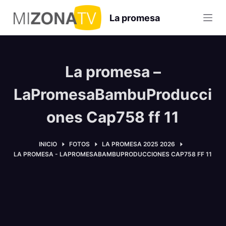
S
La promesa
a
l
t
a
La promesa –
r
a
LaPromesaBambuProducci
l
ones Cap758 ff 11
c
o
n
INICIO
FOTOS
LA PROMESA 2025 2026
LA PROMESA - LAPROMESABAMBUPRODUCCIONES CAP758 FF 11
t
e
n
i
d
o