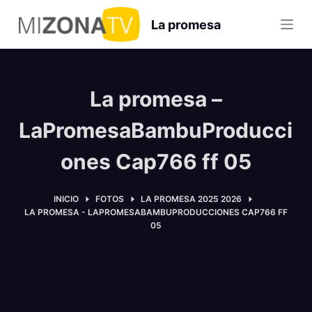
S
La promesa
a
l
t
a
La promesa –
r
a
LaPromesaBambuProducci
l
ones Cap766 ff 05
c
o
n
INICIO
FOTOS
LA PROMESA 2025 2026
LA PROMESA - LAPROMESABAMBUPRODUCCIONES CAP766 FF
t
05
e
n
i
d
o