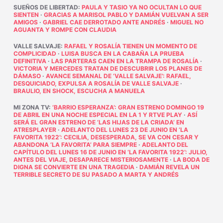
SUEÑOS DE LIBERTAD
:
PAULA Y TASIO YA NO OCULTAN LO QUE
SIENTEN
·
GRACIAS A MARISOL PABLO Y DAMIÁN VUELVAN A SER
AMIGOS
·
GABRIEL CAE DERROTADO ANTE ANDRÉS
·
MIGUEL NO
AGUANTA Y ROMPE CON CLAUDIA
VALLE SALVAJE
:
RAFAEL Y ROSALÍA TIENEN UN MOMENTO DE
COMPLICIDAD
·
LUISA BUSCA EN LA CABAÑA LA PRUEBA
DEFINITIVA
·
LAS PARTERAS CAEN EN LA TRAMPA DE ROSALÍA
·
VICTORIA Y MERCEDES TRATAN DE DESCUBRIR LOS PLANES DE
DÁMASO
·
AVANCE SEMANAL DE ‘VALLE SALVAJE’: RAFAEL,
DESQUICIADO, EXPULSA A ROSALÍA DE VALLE SALVAJE
·
BRAULIO, EN SHOCK, ESCUCHA A MANUELA
MI ZONA TV
:
‘BARRIO ESPERANZA’: GRAN ESTRENO DOMINGO 19
DE ABRIL EN UNA NOCHE ESPECIAL EN LA 1 Y RTVE PLAY
·
ASÍ
SERÁ EL GRAN ESTRENO DE ‘LAS HIJAS DE LA CRIADA’ EN
ATRESPLAYER
·
ADELANTO DEL LUNES 23 DE JUNIO EN ‘LA
FAVORITA 1922’: CECILIA, DESESPERADA, SE VA CON CESAR Y
ABANDONA ‘LA FAVORITA’ PARA SIEMPRE
·
ADELANTO DEL
CAPÍTULO DEL LUNES 16 DE JUNIO EN ‘LA FAVORITA 1922’: JULIO,
ANTES DEL VIAJE, DESAPARECE MISTERIOSAMENTE
·
LA BODA DE
DIGNA SE CONVIERTE EN UNA TRAGEDIA
·
DAMIÁN REVELA UN
TERRIBLE SECRETO DE SU PASADO A MARTA Y ANDRÉS