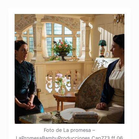
Foto de La promesa –
LaPromesaBambuProducciones Cap773 ff 06