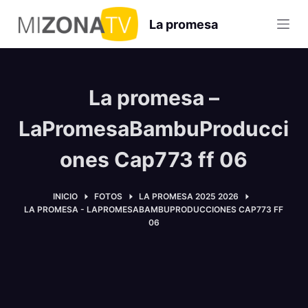
S
La promesa
a
l
t
a
La promesa –
r
a
LaPromesaBambuProducci
l
ones Cap773 ff 06
c
o
n
INICIO
FOTOS
LA PROMESA 2025 2026
LA PROMESA - LAPROMESABAMBUPRODUCCIONES CAP773 FF
t
06
e
n
i
d
o