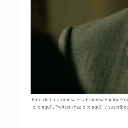
Foto de La promesa – LaPromesaBambuProdu
clic aquí), Twitter (haz clic aquí) y suscrí