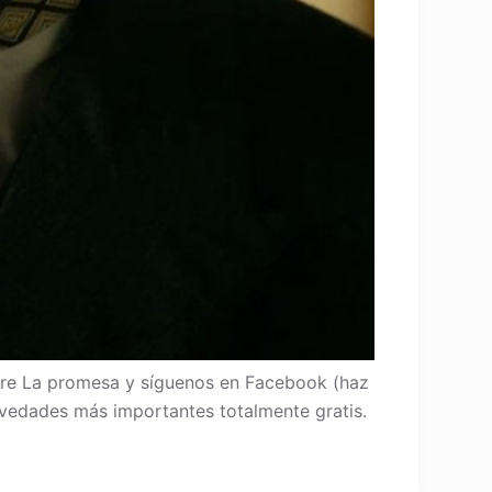
re La promesa y síguenos en Facebook (haz
 novedades más importantes totalmente gratis.