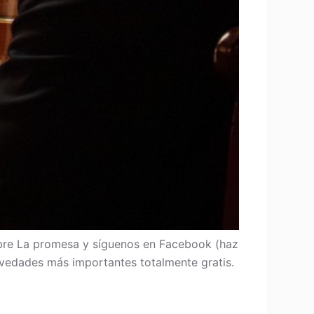
re La promesa y síguenos en Facebook (haz
 novedades más importantes totalmente gratis.