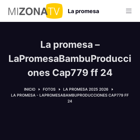
S
La promesa
a
l
t
a
La promesa –
r
a
LaPromesaBambuProducci
l
ones Cap779 ff 24
c
o
n
INICIO
FOTOS
LA PROMESA 2025 2026
LA PROMESA - LAPROMESABAMBUPRODUCCIONES CAP779 FF
t
24
e
n
i
d
o