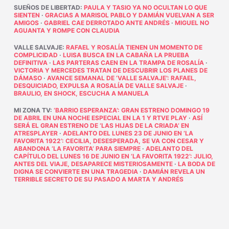
SUEÑOS DE LIBERTAD
:
PAULA Y TASIO YA NO OCULTAN LO QUE
SIENTEN
·
GRACIAS A MARISOL PABLO Y DAMIÁN VUELVAN A SER
AMIGOS
·
GABRIEL CAE DERROTADO ANTE ANDRÉS
·
MIGUEL NO
AGUANTA Y ROMPE CON CLAUDIA
VALLE SALVAJE
:
RAFAEL Y ROSALÍA TIENEN UN MOMENTO DE
COMPLICIDAD
·
LUISA BUSCA EN LA CABAÑA LA PRUEBA
DEFINITIVA
·
LAS PARTERAS CAEN EN LA TRAMPA DE ROSALÍA
·
VICTORIA Y MERCEDES TRATAN DE DESCUBRIR LOS PLANES DE
DÁMASO
·
AVANCE SEMANAL DE ‘VALLE SALVAJE’: RAFAEL,
DESQUICIADO, EXPULSA A ROSALÍA DE VALLE SALVAJE
·
BRAULIO, EN SHOCK, ESCUCHA A MANUELA
MI ZONA TV
:
‘BARRIO ESPERANZA’: GRAN ESTRENO DOMINGO 19
DE ABRIL EN UNA NOCHE ESPECIAL EN LA 1 Y RTVE PLAY
·
ASÍ
SERÁ EL GRAN ESTRENO DE ‘LAS HIJAS DE LA CRIADA’ EN
ATRESPLAYER
·
ADELANTO DEL LUNES 23 DE JUNIO EN ‘LA
FAVORITA 1922’: CECILIA, DESESPERADA, SE VA CON CESAR Y
ABANDONA ‘LA FAVORITA’ PARA SIEMPRE
·
ADELANTO DEL
CAPÍTULO DEL LUNES 16 DE JUNIO EN ‘LA FAVORITA 1922’: JULIO,
ANTES DEL VIAJE, DESAPARECE MISTERIOSAMENTE
·
LA BODA DE
DIGNA SE CONVIERTE EN UNA TRAGEDIA
·
DAMIÁN REVELA UN
TERRIBLE SECRETO DE SU PASADO A MARTA Y ANDRÉS