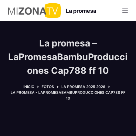
S
La promesa
a
l
t
a
La promesa –
r
a
LaPromesaBambuProducci
l
ones Cap788 ff 10
c
o
n
INICIO
FOTOS
LA PROMESA 2025 2026
LA PROMESA - LAPROMESABAMBUPRODUCCIONES CAP788 FF
t
10
e
n
i
d
o