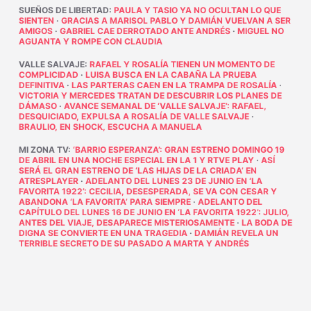
SUEÑOS DE LIBERTAD
:
PAULA Y TASIO YA NO OCULTAN LO QUE
SIENTEN
·
GRACIAS A MARISOL PABLO Y DAMIÁN VUELVAN A SER
AMIGOS
·
GABRIEL CAE DERROTADO ANTE ANDRÉS
·
MIGUEL NO
AGUANTA Y ROMPE CON CLAUDIA
VALLE SALVAJE
:
RAFAEL Y ROSALÍA TIENEN UN MOMENTO DE
COMPLICIDAD
·
LUISA BUSCA EN LA CABAÑA LA PRUEBA
DEFINITIVA
·
LAS PARTERAS CAEN EN LA TRAMPA DE ROSALÍA
·
VICTORIA Y MERCEDES TRATAN DE DESCUBRIR LOS PLANES DE
DÁMASO
·
AVANCE SEMANAL DE ‘VALLE SALVAJE’: RAFAEL,
DESQUICIADO, EXPULSA A ROSALÍA DE VALLE SALVAJE
·
BRAULIO, EN SHOCK, ESCUCHA A MANUELA
MI ZONA TV
:
‘BARRIO ESPERANZA’: GRAN ESTRENO DOMINGO 19
DE ABRIL EN UNA NOCHE ESPECIAL EN LA 1 Y RTVE PLAY
·
ASÍ
SERÁ EL GRAN ESTRENO DE ‘LAS HIJAS DE LA CRIADA’ EN
ATRESPLAYER
·
ADELANTO DEL LUNES 23 DE JUNIO EN ‘LA
FAVORITA 1922’: CECILIA, DESESPERADA, SE VA CON CESAR Y
ABANDONA ‘LA FAVORITA’ PARA SIEMPRE
·
ADELANTO DEL
CAPÍTULO DEL LUNES 16 DE JUNIO EN ‘LA FAVORITA 1922’: JULIO,
ANTES DEL VIAJE, DESAPARECE MISTERIOSAMENTE
·
LA BODA DE
DIGNA SE CONVIERTE EN UNA TRAGEDIA
·
DAMIÁN REVELA UN
TERRIBLE SECRETO DE SU PASADO A MARTA Y ANDRÉS