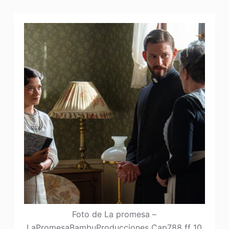
Foto de La promesa –
LaPromesaBambuProducciones Cap788 ff 10