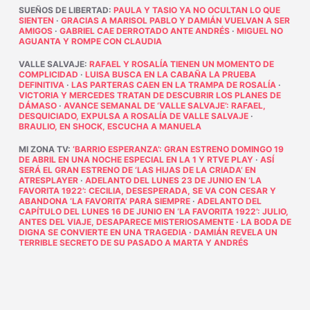
SUEÑOS DE LIBERTAD
:
PAULA Y TASIO YA NO OCULTAN LO QUE
SIENTEN
·
GRACIAS A MARISOL PABLO Y DAMIÁN VUELVAN A SER
AMIGOS
·
GABRIEL CAE DERROTADO ANTE ANDRÉS
·
MIGUEL NO
AGUANTA Y ROMPE CON CLAUDIA
VALLE SALVAJE
:
RAFAEL Y ROSALÍA TIENEN UN MOMENTO DE
COMPLICIDAD
·
LUISA BUSCA EN LA CABAÑA LA PRUEBA
DEFINITIVA
·
LAS PARTERAS CAEN EN LA TRAMPA DE ROSALÍA
·
VICTORIA Y MERCEDES TRATAN DE DESCUBRIR LOS PLANES DE
DÁMASO
·
AVANCE SEMANAL DE ‘VALLE SALVAJE’: RAFAEL,
DESQUICIADO, EXPULSA A ROSALÍA DE VALLE SALVAJE
·
BRAULIO, EN SHOCK, ESCUCHA A MANUELA
MI ZONA TV
:
‘BARRIO ESPERANZA’: GRAN ESTRENO DOMINGO 19
DE ABRIL EN UNA NOCHE ESPECIAL EN LA 1 Y RTVE PLAY
·
ASÍ
SERÁ EL GRAN ESTRENO DE ‘LAS HIJAS DE LA CRIADA’ EN
ATRESPLAYER
·
ADELANTO DEL LUNES 23 DE JUNIO EN ‘LA
FAVORITA 1922’: CECILIA, DESESPERADA, SE VA CON CESAR Y
ABANDONA ‘LA FAVORITA’ PARA SIEMPRE
·
ADELANTO DEL
CAPÍTULO DEL LUNES 16 DE JUNIO EN ‘LA FAVORITA 1922’: JULIO,
ANTES DEL VIAJE, DESAPARECE MISTERIOSAMENTE
·
LA BODA DE
DIGNA SE CONVIERTE EN UNA TRAGEDIA
·
DAMIÁN REVELA UN
TERRIBLE SECRETO DE SU PASADO A MARTA Y ANDRÉS