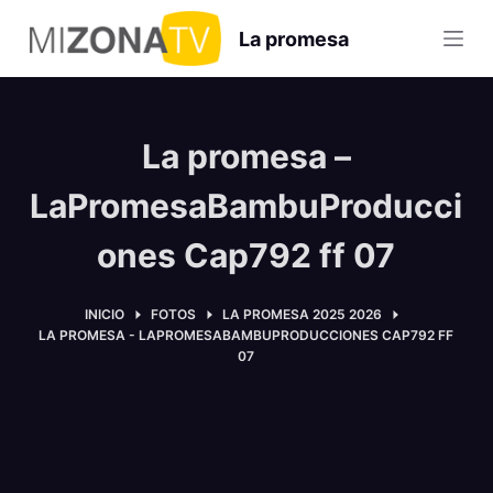
S
La promesa
a
l
t
a
La promesa –
r
a
LaPromesaBambuProducci
l
ones Cap792 ff 07
c
o
n
INICIO
FOTOS
LA PROMESA 2025 2026
LA PROMESA - LAPROMESABAMBUPRODUCCIONES CAP792 FF
t
07
e
n
i
d
o