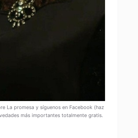
re La promesa y síguenos en Facebook (haz
 novedades más importantes totalmente gratis.