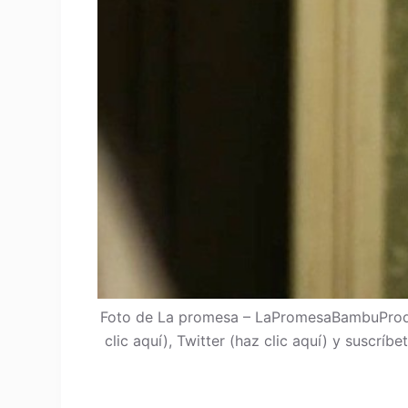
Foto de La promesa – LaPromesaBambuProdu
clic aquí), Twitter (haz clic aquí) y suscrí