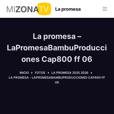
S
La promesa
a
l
t
a
La promesa –
r
a
LaPromesaBambuProducci
l
ones Cap800 ff 06
c
o
n
INICIO
FOTOS
LA PROMESA 2025 2026
LA PROMESA - LAPROMESABAMBUPRODUCCIONES CAP800 FF
t
06
e
n
i
d
o