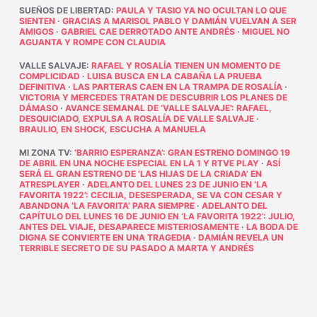
SUEÑOS DE LIBERTAD
:
PAULA Y TASIO YA NO OCULTAN LO QUE
SIENTEN
·
GRACIAS A MARISOL PABLO Y DAMIÁN VUELVAN A SER
AMIGOS
·
GABRIEL CAE DERROTADO ANTE ANDRÉS
·
MIGUEL NO
AGUANTA Y ROMPE CON CLAUDIA
VALLE SALVAJE
:
RAFAEL Y ROSALÍA TIENEN UN MOMENTO DE
COMPLICIDAD
·
LUISA BUSCA EN LA CABAÑA LA PRUEBA
DEFINITIVA
·
LAS PARTERAS CAEN EN LA TRAMPA DE ROSALÍA
·
VICTORIA Y MERCEDES TRATAN DE DESCUBRIR LOS PLANES DE
DÁMASO
·
AVANCE SEMANAL DE ‘VALLE SALVAJE’: RAFAEL,
DESQUICIADO, EXPULSA A ROSALÍA DE VALLE SALVAJE
·
BRAULIO, EN SHOCK, ESCUCHA A MANUELA
MI ZONA TV
:
‘BARRIO ESPERANZA’: GRAN ESTRENO DOMINGO 19
DE ABRIL EN UNA NOCHE ESPECIAL EN LA 1 Y RTVE PLAY
·
ASÍ
SERÁ EL GRAN ESTRENO DE ‘LAS HIJAS DE LA CRIADA’ EN
ATRESPLAYER
·
ADELANTO DEL LUNES 23 DE JUNIO EN ‘LA
FAVORITA 1922’: CECILIA, DESESPERADA, SE VA CON CESAR Y
ABANDONA ‘LA FAVORITA’ PARA SIEMPRE
·
ADELANTO DEL
CAPÍTULO DEL LUNES 16 DE JUNIO EN ‘LA FAVORITA 1922’: JULIO,
ANTES DEL VIAJE, DESAPARECE MISTERIOSAMENTE
·
LA BODA DE
DIGNA SE CONVIERTE EN UNA TRAGEDIA
·
DAMIÁN REVELA UN
TERRIBLE SECRETO DE SU PASADO A MARTA Y ANDRÉS