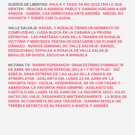
SUEÑOS DE LIBERTAD
:
PAULA Y TASIO YA NO OCULTAN LO QUE
SIENTEN
·
GRACIAS A MARISOL PABLO Y DAMIÁN VUELVAN A SER
AMIGOS
·
GABRIEL CAE DERROTADO ANTE ANDRÉS
·
MIGUEL NO
AGUANTA Y ROMPE CON CLAUDIA
VALLE SALVAJE
:
RAFAEL Y ROSALÍA TIENEN UN MOMENTO DE
COMPLICIDAD
·
LUISA BUSCA EN LA CABAÑA LA PRUEBA
DEFINITIVA
·
LAS PARTERAS CAEN EN LA TRAMPA DE ROSALÍA
·
VICTORIA Y MERCEDES TRATAN DE DESCUBRIR LOS PLANES DE
DÁMASO
·
AVANCE SEMANAL DE ‘VALLE SALVAJE’: RAFAEL,
DESQUICIADO, EXPULSA A ROSALÍA DE VALLE SALVAJE
·
BRAULIO, EN SHOCK, ESCUCHA A MANUELA
MI ZONA TV
:
‘BARRIO ESPERANZA’: GRAN ESTRENO DOMINGO 19
DE ABRIL EN UNA NOCHE ESPECIAL EN LA 1 Y RTVE PLAY
·
ASÍ
SERÁ EL GRAN ESTRENO DE ‘LAS HIJAS DE LA CRIADA’ EN
ATRESPLAYER
·
ADELANTO DEL LUNES 23 DE JUNIO EN ‘LA
FAVORITA 1922’: CECILIA, DESESPERADA, SE VA CON CESAR Y
ABANDONA ‘LA FAVORITA’ PARA SIEMPRE
·
ADELANTO DEL
CAPÍTULO DEL LUNES 16 DE JUNIO EN ‘LA FAVORITA 1922’: JULIO,
ANTES DEL VIAJE, DESAPARECE MISTERIOSAMENTE
·
LA BODA DE
DIGNA SE CONVIERTE EN UNA TRAGEDIA
·
DAMIÁN REVELA UN
TERRIBLE SECRETO DE SU PASADO A MARTA Y ANDRÉS