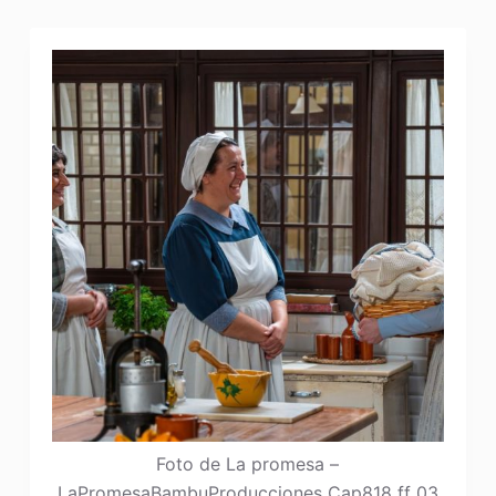
Foto de La promesa –
LaPromesaBambuProducciones Cap818 ff 03