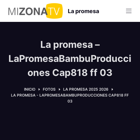
S
La promesa
a
l
t
a
La promesa –
r
a
LaPromesaBambuProducci
l
ones Cap818 ff 03
c
o
n
INICIO
FOTOS
LA PROMESA 2025 2026
LA PROMESA - LAPROMESABAMBUPRODUCCIONES CAP818 FF
t
03
e
n
i
d
o