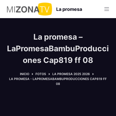
S
La promesa
a
l
t
a
La promesa –
r
a
LaPromesaBambuProducci
l
ones Cap819 ff 08
c
o
n
INICIO
FOTOS
LA PROMESA 2025 2026
LA PROMESA - LAPROMESABAMBUPRODUCCIONES CAP819 FF
t
08
e
n
i
d
o