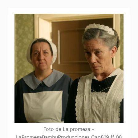
Foto de La promesa –
LaPromesaBambuProducciones Cap819 ff 08