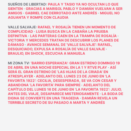
SUEÑOS DE LIBERTAD
:
PAULA Y TASIO YA NO OCULTAN LO QUE
SIENTEN
·
GRACIAS A MARISOL PABLO Y DAMIÁN VUELVAN A SER
AMIGOS
·
GABRIEL CAE DERROTADO ANTE ANDRÉS
·
MIGUEL NO
AGUANTA Y ROMPE CON CLAUDIA
VALLE SALVAJE
:
RAFAEL Y ROSALÍA TIENEN UN MOMENTO DE
COMPLICIDAD
·
LUISA BUSCA EN LA CABAÑA LA PRUEBA
DEFINITIVA
·
LAS PARTERAS CAEN EN LA TRAMPA DE ROSALÍA
·
VICTORIA Y MERCEDES TRATAN DE DESCUBRIR LOS PLANES DE
DÁMASO
·
AVANCE SEMANAL DE ‘VALLE SALVAJE’: RAFAEL,
DESQUICIADO, EXPULSA A ROSALÍA DE VALLE SALVAJE
·
BRAULIO, EN SHOCK, ESCUCHA A MANUELA
MI ZONA TV
:
‘BARRIO ESPERANZA’: GRAN ESTRENO DOMINGO 19
DE ABRIL EN UNA NOCHE ESPECIAL EN LA 1 Y RTVE PLAY
·
ASÍ
SERÁ EL GRAN ESTRENO DE ‘LAS HIJAS DE LA CRIADA’ EN
ATRESPLAYER
·
ADELANTO DEL LUNES 23 DE JUNIO EN ‘LA
FAVORITA 1922’: CECILIA, DESESPERADA, SE VA CON CESAR Y
ABANDONA ‘LA FAVORITA’ PARA SIEMPRE
·
ADELANTO DEL
CAPÍTULO DEL LUNES 16 DE JUNIO EN ‘LA FAVORITA 1922’: JULIO,
ANTES DEL VIAJE, DESAPARECE MISTERIOSAMENTE
·
LA BODA DE
DIGNA SE CONVIERTE EN UNA TRAGEDIA
·
DAMIÁN REVELA UN
TERRIBLE SECRETO DE SU PASADO A MARTA Y ANDRÉS