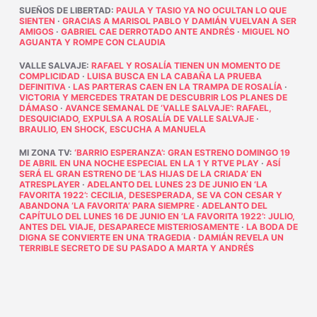
SUEÑOS DE LIBERTAD
:
PAULA Y TASIO YA NO OCULTAN LO QUE
SIENTEN
·
GRACIAS A MARISOL PABLO Y DAMIÁN VUELVAN A SER
AMIGOS
·
GABRIEL CAE DERROTADO ANTE ANDRÉS
·
MIGUEL NO
AGUANTA Y ROMPE CON CLAUDIA
VALLE SALVAJE
:
RAFAEL Y ROSALÍA TIENEN UN MOMENTO DE
COMPLICIDAD
·
LUISA BUSCA EN LA CABAÑA LA PRUEBA
DEFINITIVA
·
LAS PARTERAS CAEN EN LA TRAMPA DE ROSALÍA
·
VICTORIA Y MERCEDES TRATAN DE DESCUBRIR LOS PLANES DE
DÁMASO
·
AVANCE SEMANAL DE ‘VALLE SALVAJE’: RAFAEL,
DESQUICIADO, EXPULSA A ROSALÍA DE VALLE SALVAJE
·
BRAULIO, EN SHOCK, ESCUCHA A MANUELA
MI ZONA TV
:
‘BARRIO ESPERANZA’: GRAN ESTRENO DOMINGO 19
DE ABRIL EN UNA NOCHE ESPECIAL EN LA 1 Y RTVE PLAY
·
ASÍ
SERÁ EL GRAN ESTRENO DE ‘LAS HIJAS DE LA CRIADA’ EN
ATRESPLAYER
·
ADELANTO DEL LUNES 23 DE JUNIO EN ‘LA
FAVORITA 1922’: CECILIA, DESESPERADA, SE VA CON CESAR Y
ABANDONA ‘LA FAVORITA’ PARA SIEMPRE
·
ADELANTO DEL
CAPÍTULO DEL LUNES 16 DE JUNIO EN ‘LA FAVORITA 1922’: JULIO,
ANTES DEL VIAJE, DESAPARECE MISTERIOSAMENTE
·
LA BODA DE
DIGNA SE CONVIERTE EN UNA TRAGEDIA
·
DAMIÁN REVELA UN
TERRIBLE SECRETO DE SU PASADO A MARTA Y ANDRÉS