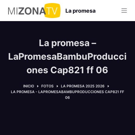
S
La promesa
a
l
t
a
La promesa –
r
a
LaPromesaBambuProducci
l
ones Cap821 ff 06
c
o
n
INICIO
FOTOS
LA PROMESA 2025 2026
LA PROMESA - LAPROMESABAMBUPRODUCCIONES CAP821 FF
t
06
e
n
i
d
o