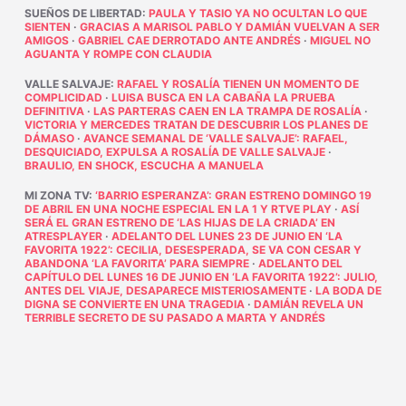
SUEÑOS DE LIBERTAD
:
PAULA Y TASIO YA NO OCULTAN LO QUE
SIENTEN
·
GRACIAS A MARISOL PABLO Y DAMIÁN VUELVAN A SER
AMIGOS
·
GABRIEL CAE DERROTADO ANTE ANDRÉS
·
MIGUEL NO
AGUANTA Y ROMPE CON CLAUDIA
VALLE SALVAJE
:
RAFAEL Y ROSALÍA TIENEN UN MOMENTO DE
COMPLICIDAD
·
LUISA BUSCA EN LA CABAÑA LA PRUEBA
DEFINITIVA
·
LAS PARTERAS CAEN EN LA TRAMPA DE ROSALÍA
·
VICTORIA Y MERCEDES TRATAN DE DESCUBRIR LOS PLANES DE
DÁMASO
·
AVANCE SEMANAL DE ‘VALLE SALVAJE’: RAFAEL,
DESQUICIADO, EXPULSA A ROSALÍA DE VALLE SALVAJE
·
BRAULIO, EN SHOCK, ESCUCHA A MANUELA
MI ZONA TV
:
‘BARRIO ESPERANZA’: GRAN ESTRENO DOMINGO 19
DE ABRIL EN UNA NOCHE ESPECIAL EN LA 1 Y RTVE PLAY
·
ASÍ
SERÁ EL GRAN ESTRENO DE ‘LAS HIJAS DE LA CRIADA’ EN
ATRESPLAYER
·
ADELANTO DEL LUNES 23 DE JUNIO EN ‘LA
FAVORITA 1922’: CECILIA, DESESPERADA, SE VA CON CESAR Y
ABANDONA ‘LA FAVORITA’ PARA SIEMPRE
·
ADELANTO DEL
CAPÍTULO DEL LUNES 16 DE JUNIO EN ‘LA FAVORITA 1922’: JULIO,
ANTES DEL VIAJE, DESAPARECE MISTERIOSAMENTE
·
LA BODA DE
DIGNA SE CONVIERTE EN UNA TRAGEDIA
·
DAMIÁN REVELA UN
TERRIBLE SECRETO DE SU PASADO A MARTA Y ANDRÉS