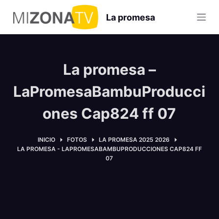
S
La promesa
a
l
t
a
La promesa –
r
a
LaPromesaBambuProducci
l
ones Cap824 ff 07
c
o
n
INICIO
FOTOS
LA PROMESA 2025 2026
LA PROMESA - LAPROMESABAMBUPRODUCCIONES CAP824 FF
t
07
e
n
i
d
o