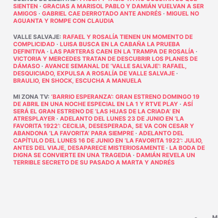
SIENTEN
·
GRACIAS A MARISOL PABLO Y DAMIÁN VUELVAN A SER
AMIGOS
·
GABRIEL CAE DERROTADO ANTE ANDRÉS
·
MIGUEL NO
AGUANTA Y ROMPE CON CLAUDIA
VALLE SALVAJE
:
RAFAEL Y ROSALÍA TIENEN UN MOMENTO DE
COMPLICIDAD
·
LUISA BUSCA EN LA CABAÑA LA PRUEBA
DEFINITIVA
·
LAS PARTERAS CAEN EN LA TRAMPA DE ROSALÍA
·
VICTORIA Y MERCEDES TRATAN DE DESCUBRIR LOS PLANES DE
DÁMASO
·
AVANCE SEMANAL DE ‘VALLE SALVAJE’: RAFAEL,
DESQUICIADO, EXPULSA A ROSALÍA DE VALLE SALVAJE
·
BRAULIO, EN SHOCK, ESCUCHA A MANUELA
MI ZONA TV
:
‘BARRIO ESPERANZA’: GRAN ESTRENO DOMINGO 19
DE ABRIL EN UNA NOCHE ESPECIAL EN LA 1 Y RTVE PLAY
·
ASÍ
SERÁ EL GRAN ESTRENO DE ‘LAS HIJAS DE LA CRIADA’ EN
ATRESPLAYER
·
ADELANTO DEL LUNES 23 DE JUNIO EN ‘LA
FAVORITA 1922’: CECILIA, DESESPERADA, SE VA CON CESAR Y
ABANDONA ‘LA FAVORITA’ PARA SIEMPRE
·
ADELANTO DEL
CAPÍTULO DEL LUNES 16 DE JUNIO EN ‘LA FAVORITA 1922’: JULIO,
ANTES DEL VIAJE, DESAPARECE MISTERIOSAMENTE
·
LA BODA DE
DIGNA SE CONVIERTE EN UNA TRAGEDIA
·
DAMIÁN REVELA UN
TERRIBLE SECRETO DE SU PASADO A MARTA Y ANDRÉS
M