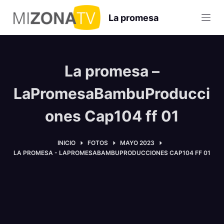
S
La promesa
a
l
t
a
La promesa –
r
a
LaPromesaBambuProducci
l
ones Cap104 ff 01
c
o
n
INICIO
FOTOS
MAYO 2023
LA PROMESA - LAPROMESABAMBUPRODUCCIONES CAP104 FF 01
t
e
n
i
d
o