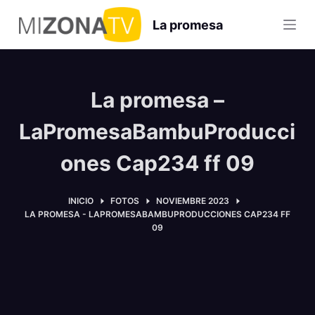
S
La promesa
a
l
t
a
La promesa –
r
a
LaPromesaBambuProducci
l
ones Cap234 ff 09
c
o
n
INICIO
FOTOS
NOVIEMBRE 2023
LA PROMESA - LAPROMESABAMBUPRODUCCIONES CAP234 FF
t
09
e
n
i
d
o