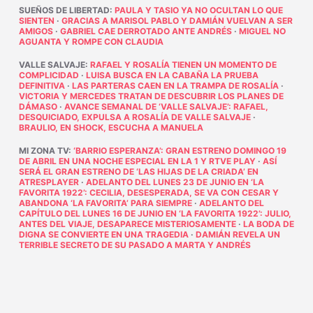
SUEÑOS DE LIBERTAD
:
PAULA Y TASIO YA NO OCULTAN LO QUE
SIENTEN
·
GRACIAS A MARISOL PABLO Y DAMIÁN VUELVAN A SER
AMIGOS
·
GABRIEL CAE DERROTADO ANTE ANDRÉS
·
MIGUEL NO
AGUANTA Y ROMPE CON CLAUDIA
VALLE SALVAJE
:
RAFAEL Y ROSALÍA TIENEN UN MOMENTO DE
COMPLICIDAD
·
LUISA BUSCA EN LA CABAÑA LA PRUEBA
DEFINITIVA
·
LAS PARTERAS CAEN EN LA TRAMPA DE ROSALÍA
·
VICTORIA Y MERCEDES TRATAN DE DESCUBRIR LOS PLANES DE
DÁMASO
·
AVANCE SEMANAL DE ‘VALLE SALVAJE’: RAFAEL,
DESQUICIADO, EXPULSA A ROSALÍA DE VALLE SALVAJE
·
BRAULIO, EN SHOCK, ESCUCHA A MANUELA
MI ZONA TV
:
‘BARRIO ESPERANZA’: GRAN ESTRENO DOMINGO 19
DE ABRIL EN UNA NOCHE ESPECIAL EN LA 1 Y RTVE PLAY
·
ASÍ
SERÁ EL GRAN ESTRENO DE ‘LAS HIJAS DE LA CRIADA’ EN
ATRESPLAYER
·
ADELANTO DEL LUNES 23 DE JUNIO EN ‘LA
FAVORITA 1922’: CECILIA, DESESPERADA, SE VA CON CESAR Y
ABANDONA ‘LA FAVORITA’ PARA SIEMPRE
·
ADELANTO DEL
CAPÍTULO DEL LUNES 16 DE JUNIO EN ‘LA FAVORITA 1922’: JULIO,
ANTES DEL VIAJE, DESAPARECE MISTERIOSAMENTE
·
LA BODA DE
DIGNA SE CONVIERTE EN UNA TRAGEDIA
·
DAMIÁN REVELA UN
TERRIBLE SECRETO DE SU PASADO A MARTA Y ANDRÉS