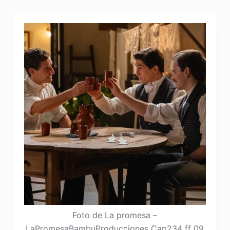
Foto de La promesa –
LaPromesaBambuProducciones Cap234 ff 09