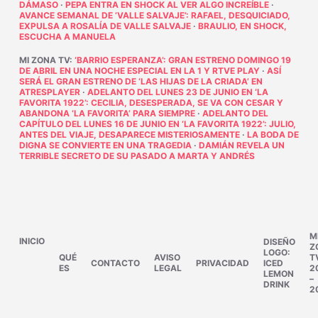
DÁMASO
·
PEPA ENTRA EN SHOCK AL VER ALGO INCREÍBLE
·
AVANCE SEMANAL DE ‘VALLE SALVAJE’: RAFAEL, DESQUICIADO,
EXPULSA A ROSALÍA DE VALLE SALVAJE
·
BRAULIO, EN SHOCK,
ESCUCHA A MANUELA
MI ZONA TV
:
‘BARRIO ESPERANZA’: GRAN ESTRENO DOMINGO 19
DE ABRIL EN UNA NOCHE ESPECIAL EN LA 1 Y RTVE PLAY
·
ASÍ
SERÁ EL GRAN ESTRENO DE ‘LAS HIJAS DE LA CRIADA’ EN
ATRESPLAYER
·
ADELANTO DEL LUNES 23 DE JUNIO EN ‘LA
FAVORITA 1922’: CECILIA, DESESPERADA, SE VA CON CESAR Y
ABANDONA ‘LA FAVORITA’ PARA SIEMPRE
·
ADELANTO DEL
CAPÍTULO DEL LUNES 16 DE JUNIO EN ‘LA FAVORITA 1922’: JULIO,
ANTES DEL VIAJE, DESAPARECE MISTERIOSAMENTE
·
LA BODA DE
DIGNA SE CONVIERTE EN UNA TRAGEDIA
·
DAMIÁN REVELA UN
TERRIBLE SECRETO DE SU PASADO A MARTA Y ANDRÉS
M
INICIO
DISEÑO
Z
LOGO:
QUÉ
AVISO
T
CONTACTO
PRIVACIDAD
ICED
ES
LEGAL
2
LEMON
–
DRINK
2