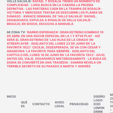
VALLE SALVAJE
:
RAFAEL Y ROSALÍA TIENEN UN MOMENTO DE
COMPLICIDAD
·
LUISA BUSCA EN LA CABAÑA LA PRUEBA
DEFINITIVA
·
LAS PARTERAS CAEN EN LA TRAMPA DE ROSALÍA
·
VICTORIA Y MERCEDES TRATAN DE DESCUBRIR LOS PLANES DE
DÁMASO
·
AVANCE SEMANAL DE ‘VALLE SALVAJE’: RAFAEL,
DESQUICIADO, EXPULSA A ROSALÍA DE VALLE SALVAJE
·
BRAULIO, EN SHOCK, ESCUCHA A MANUELA
MI ZONA TV
:
‘BARRIO ESPERANZA’: GRAN ESTRENO DOMINGO 19
DE ABRIL EN UNA NOCHE ESPECIAL EN LA 1 Y RTVE PLAY
·
ASÍ
SERÁ EL GRAN ESTRENO DE ‘LAS HIJAS DE LA CRIADA’ EN
ATRESPLAYER
·
ADELANTO DEL LUNES 23 DE JUNIO EN ‘LA
FAVORITA 1922’: CECILIA, DESESPERADA, SE VA CON CESAR Y
ABANDONA ‘LA FAVORITA’ PARA SIEMPRE
·
ADELANTO DEL
CAPÍTULO DEL LUNES 16 DE JUNIO EN ‘LA FAVORITA 1922’: JULIO,
ANTES DEL VIAJE, DESAPARECE MISTERIOSAMENTE
·
LA BODA DE
DIGNA SE CONVIERTE EN UNA TRAGEDIA
·
DAMIÁN REVELA UN
TERRIBLE SECRETO DE SU PASADO A MARTA Y ANDRÉS
M
INICIO
DISEÑO
Z
LOGO:
QUÉ
AVISO
T
CONTACTO
PRIVACIDAD
ICED
ES
LEGAL
2
LEMON
–
DRINK