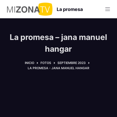
S
La promesa
a
l
t
a
La promesa – jana manuel
r
a
hangar
l
c
INICIO
FOTOS
SEPTIEMBRE 2023
o
LA PROMESA - JANA MANUEL HANGAR
n
t
e
n
i
d
o