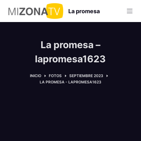
S
La promesa
a
l
t
a
La promesa –
r
a
lapromesa1623
l
c
INICIO
FOTOS
SEPTIEMBRE 2023
o
LA PROMESA - LAPROMESA1623
n
t
e
n
i
d
o