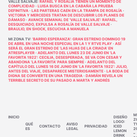
VALLE SALVAJE
:
RAFAEL Y ROSALÍA TIENEN UN MOMENTO DE
COMPLICIDAD
·
LUISA BUSCA EN LA CABAÑA LA PRUEBA
DEFINITIVA
·
LAS PARTERAS CAEN EN LA TRAMPA DE ROSALÍA
·
VICTORIA Y MERCEDES TRATAN DE DESCUBRIR LOS PLANES DE
DÁMASO
·
AVANCE SEMANAL DE ‘VALLE SALVAJE’: RAFAEL,
DESQUICIADO, EXPULSA A ROSALÍA DE VALLE SALVAJE
·
BRAULIO, EN SHOCK, ESCUCHA A MANUELA
MI ZONA TV
:
‘BARRIO ESPERANZA’: GRAN ESTRENO DOMINGO 19
DE ABRIL EN UNA NOCHE ESPECIAL EN LA 1 Y RTVE PLAY
·
ASÍ
SERÁ EL GRAN ESTRENO DE ‘LAS HIJAS DE LA CRIADA’ EN
ATRESPLAYER
·
ADELANTO DEL LUNES 23 DE JUNIO EN ‘LA
FAVORITA 1922’: CECILIA, DESESPERADA, SE VA CON CESAR Y
ABANDONA ‘LA FAVORITA’ PARA SIEMPRE
·
ADELANTO DEL
CAPÍTULO DEL LUNES 16 DE JUNIO EN ‘LA FAVORITA 1922’: JULIO,
ANTES DEL VIAJE, DESAPARECE MISTERIOSAMENTE
·
LA BODA DE
DIGNA SE CONVIERTE EN UNA TRAGEDIA
·
DAMIÁN REVELA UN
TERRIBLE SECRETO DE SU PASADO A MARTA Y ANDRÉS
M
INICIO
DISEÑO
Z
LOGO:
QUÉ
AVISO
T
CONTACTO
PRIVACIDAD
ICED
ES
LEGAL
2
LEMON
–
DRINK