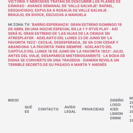
VICTORIA Y MERCEDES TRATAN DE DESCUBRIR LOS PLANES DE
DÁMASO
·
AVANCE SEMANAL DE ‘VALLE SALVAJE’: RAFAEL,
DESQUICIADO, EXPULSA A ROSALÍA DE VALLE SALVAJE
·
BRAULIO, EN SHOCK, ESCUCHA A MANUELA
MI ZONA TV
:
‘BARRIO ESPERANZA’: GRAN ESTRENO DOMINGO 19
DE ABRIL EN UNA NOCHE ESPECIAL EN LA 1 Y RTVE PLAY
·
ASÍ
SERÁ EL GRAN ESTRENO DE ‘LAS HIJAS DE LA CRIADA’ EN
ATRESPLAYER
·
ADELANTO DEL LUNES 23 DE JUNIO EN ‘LA
FAVORITA 1922’: CECILIA, DESESPERADA, SE VA CON CESAR Y
ABANDONA ‘LA FAVORITA’ PARA SIEMPRE
·
ADELANTO DEL
CAPÍTULO DEL LUNES 16 DE JUNIO EN ‘LA FAVORITA 1922’: JULIO,
ANTES DEL VIAJE, DESAPARECE MISTERIOSAMENTE
·
LA BODA DE
DIGNA SE CONVIERTE EN UNA TRAGEDIA
·
DAMIÁN REVELA UN
TERRIBLE SECRETO DE SU PASADO A MARTA Y ANDRÉS
M
INICIO
DISEÑO
Z
LOGO:
QUÉ
AVISO
T
CONTACTO
PRIVACIDAD
ICED
ES
LEGAL
2
LEMON
–
DRINK
2