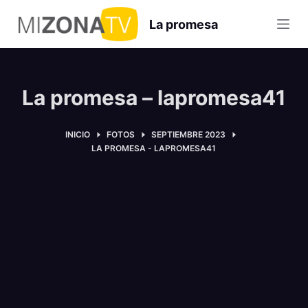
S
La promesa
a
l
t
a
La promesa – lapromesa41
r
a
INICIO
FOTOS
SEPTIEMBRE 2023
l
LA PROMESA - LAPROMESA41
c
o
n
t
e
n
i
d
o