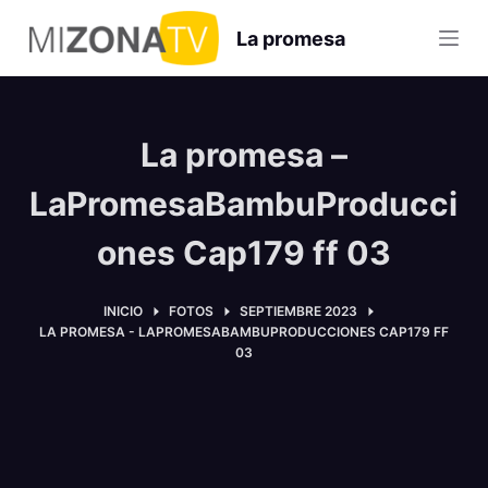
S
La promesa
a
l
t
a
La promesa –
r
a
LaPromesaBambuProducci
l
ones Cap179 ff 03
c
o
n
INICIO
FOTOS
SEPTIEMBRE 2023
LA PROMESA - LAPROMESABAMBUPRODUCCIONES CAP179 FF
t
03
e
n
i
d
o