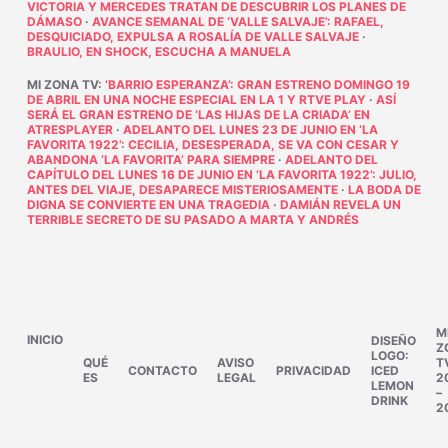
VICTORIA Y MERCEDES TRATAN DE DESCUBRIR LOS PLANES DE
DÁMASO
·
AVANCE SEMANAL DE ‘VALLE SALVAJE’: RAFAEL,
DESQUICIADO, EXPULSA A ROSALÍA DE VALLE SALVAJE
·
BRAULIO, EN SHOCK, ESCUCHA A MANUELA
MI ZONA TV
:
‘BARRIO ESPERANZA’: GRAN ESTRENO DOMINGO 19
DE ABRIL EN UNA NOCHE ESPECIAL EN LA 1 Y RTVE PLAY
·
ASÍ
SERÁ EL GRAN ESTRENO DE ‘LAS HIJAS DE LA CRIADA’ EN
ATRESPLAYER
·
ADELANTO DEL LUNES 23 DE JUNIO EN ‘LA
FAVORITA 1922’: CECILIA, DESESPERADA, SE VA CON CESAR Y
ABANDONA ‘LA FAVORITA’ PARA SIEMPRE
·
ADELANTO DEL
CAPÍTULO DEL LUNES 16 DE JUNIO EN ‘LA FAVORITA 1922’: JULIO,
ANTES DEL VIAJE, DESAPARECE MISTERIOSAMENTE
·
LA BODA DE
DIGNA SE CONVIERTE EN UNA TRAGEDIA
·
DAMIÁN REVELA UN
TERRIBLE SECRETO DE SU PASADO A MARTA Y ANDRÉS
M
INICIO
DISEÑO
Z
LOGO:
QUÉ
AVISO
T
CONTACTO
PRIVACIDAD
ICED
ES
LEGAL
2
LEMON
–
DRINK
2