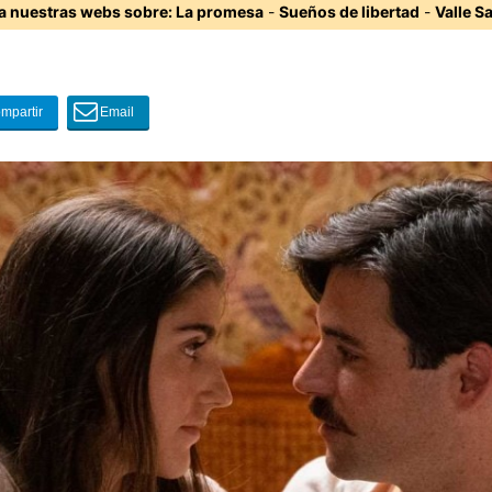
ta nuestras webs sobre:
La promesa
-
Sueños de libertad
-
Valle S