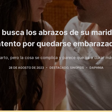
 busca los abrazos de su marid
ntento por quedarse embaraza
arto, pero la cosa se complica y parece que va a durar má
28 DE AGOSTO DE 2023
DESTACADO
,
SINOPSIS
DAPHNIA