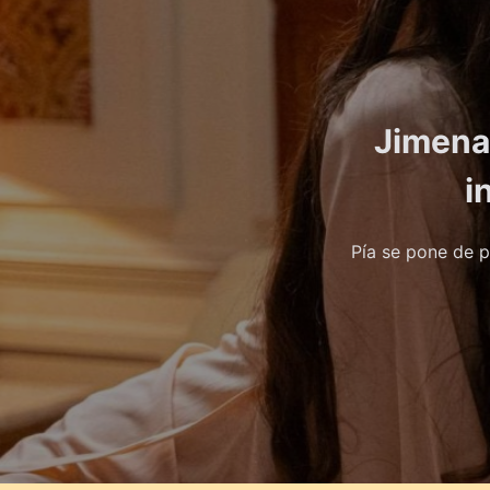
Jimena
i
Pía se pone de p