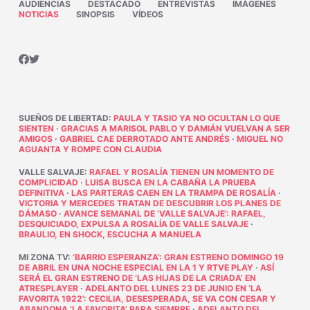
AUDIENCIAS
DESTACADO
ENTREVISTAS
IMÁGENES
NOTICIAS
SINOPSIS
VÍDEOS
SUEÑOS DE LIBERTAD
:
PAULA Y TASIO YA NO OCULTAN LO QUE
SIENTEN
·
GRACIAS A MARISOL PABLO Y DAMIÁN VUELVAN A SER
AMIGOS
·
GABRIEL CAE DERROTADO ANTE ANDRÉS
·
MIGUEL NO
AGUANTA Y ROMPE CON CLAUDIA
VALLE SALVAJE
:
RAFAEL Y ROSALÍA TIENEN UN MOMENTO DE
COMPLICIDAD
·
LUISA BUSCA EN LA CABAÑA LA PRUEBA
DEFINITIVA
·
LAS PARTERAS CAEN EN LA TRAMPA DE ROSALÍA
·
VICTORIA Y MERCEDES TRATAN DE DESCUBRIR LOS PLANES DE
DÁMASO
·
AVANCE SEMANAL DE ‘VALLE SALVAJE’: RAFAEL,
DESQUICIADO, EXPULSA A ROSALÍA DE VALLE SALVAJE
·
BRAULIO, EN SHOCK, ESCUCHA A MANUELA
MI ZONA TV
:
‘BARRIO ESPERANZA’: GRAN ESTRENO DOMINGO 19
DE ABRIL EN UNA NOCHE ESPECIAL EN LA 1 Y RTVE PLAY
·
ASÍ
SERÁ EL GRAN ESTRENO DE ‘LAS HIJAS DE LA CRIADA’ EN
ATRESPLAYER
·
ADELANTO DEL LUNES 23 DE JUNIO EN ‘LA
FAVORITA 1922’: CECILIA, DESESPERADA, SE VA CON CESAR Y
ABANDONA ‘LA FAVORITA’ PARA SIEMPRE
·
ADELANTO DEL