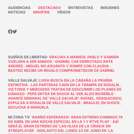
AUDIENCIAS
DESTACADO
ENTREVISTAS
IMÁGENES
NOTICIAS
SINOPSIS
VÍDEOS
SUEÑOS DE LIBERTAD
:
GRACIAS A MARISOL PABLO Y DAMIÁN
VUELVAN A SER AMIGOS
·
GABRIEL CAE DERROTADO ANTE
ANDRÉS
·
MIGUEL NO AGUANTA Y ROMPE CON CLAUDIA
·
BEATRIZ RECIBE UN REGALO COMPROMETEDOR DE GABRIEL
VALLE SALVAJE
:
LUISA BUSCA EN LA CABAÑA LA PRUEBA
DEFINITIVA
·
LAS PARTERAS CAEN EN LA TRAMPA DE ROSALÍA
·
VICTORIA Y MERCEDES TRATAN DE DESCUBRIR LOS PLANES DE
DÁMASO
·
PEPA ENTRA EN SHOCK AL VER ALGO INCREÍBLE
·
AVANCE SEMANAL DE ‘VALLE SALVAJE’: RAFAEL, DESQUICIADO,
EXPULSA A ROSALÍA DE VALLE SALVAJE
·
BRAULIO, EN SHOCK,
ESCUCHA A MANUELA
MI ZONA TV
:
‘BARRIO ESPERANZA’: GRAN ESTRENO DOMINGO 19
DE ABRIL EN UNA NOCHE ESPECIAL EN LA 1 Y RTVE PLAY
·
ASÍ
SERÁ EL GRAN ESTRENO DE ‘LAS HIJAS DE LA CRIADA’ EN
ATRESPLAYER
·
ADELANTO DEL LUNES 23 DE JUNIO EN ‘LA