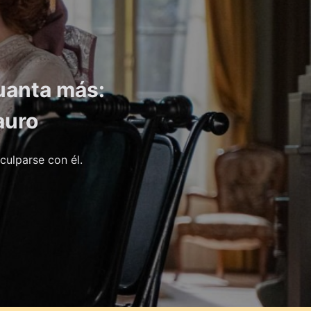
guanta más:
auro
culparse con él.