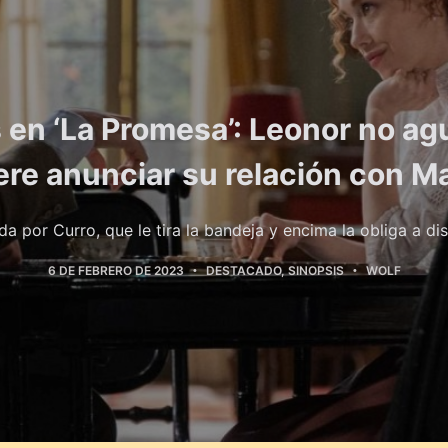
 en ‘La Promesa’: Leonor no a
ere anunciar su relación con M
da por Curro, que le tira la bandeja y encima la obliga a dis
6 DE FEBRERO DE 2023
DESTACADO
,
SINOPSIS
WOLF