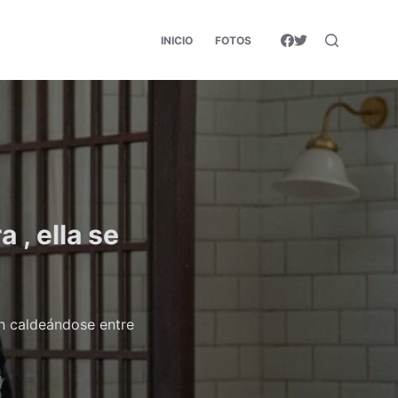
INICIO
FOTOS
 , ella se
an caldeándose entre