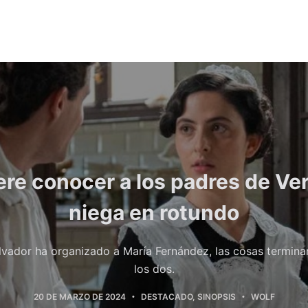
re conocer a los padres de Vera
niega en rotundo
lvador ha organizado a María Fernández, las cosas termin
los dos.
20 DE MARZO DE 2024
DESTACADO
,
SINOPSIS
WOLF