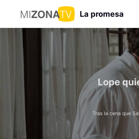
S
La promesa
a
l
t
a
r
a
l
c
Lope quie
o
n
t
e
n
Tras la cena que Sa
i
d
o