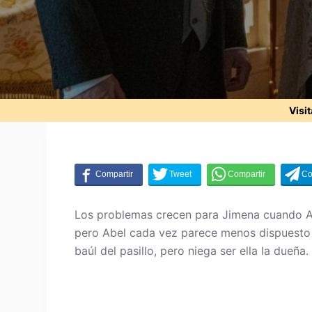
Visi
Los problemas crecen para Jimena cuando Abe
pero Abel cada vez parece menos dispuesto a
baúl del pasillo, pero niega ser ella la dueña.