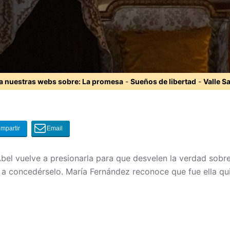
ta nuestras webs sobre:
La promesa
-
Sueños de libertad
-
Valle S
l vuelve a presionarla para que desvelen la verdad sobre 
 concedérselo. María Fernández reconoce que fue ella quie