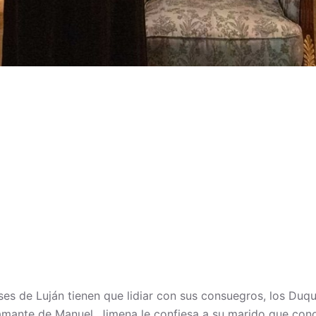
s de Luján tienen que lidiar con sus consuegros, los Duqu
amante de Manuel. Jimena le confiesa a su marido que con