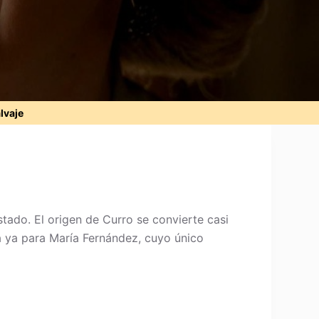
alvaje
tado. El origen de Curro se convierte casi
a ya para María Fernández, cuyo único