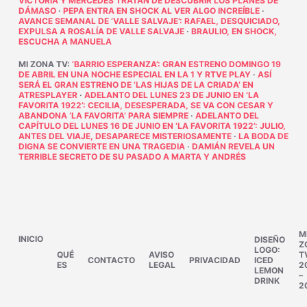
VICTORIA Y MERCEDES TRATAN DE DESCUBRIR LOS PLANES DE
DÁMASO
·
PEPA ENTRA EN SHOCK AL VER ALGO INCREÍBLE
·
AVANCE SEMANAL DE ‘VALLE SALVAJE’: RAFAEL, DESQUICIADO,
EXPULSA A ROSALÍA DE VALLE SALVAJE
·
BRAULIO, EN SHOCK,
ESCUCHA A MANUELA
MI ZONA TV
:
‘BARRIO ESPERANZA’: GRAN ESTRENO DOMINGO 19
DE ABRIL EN UNA NOCHE ESPECIAL EN LA 1 Y RTVE PLAY
·
ASÍ
SERÁ EL GRAN ESTRENO DE ‘LAS HIJAS DE LA CRIADA’ EN
ATRESPLAYER
·
ADELANTO DEL LUNES 23 DE JUNIO EN ‘LA
FAVORITA 1922’: CECILIA, DESESPERADA, SE VA CON CESAR Y
ABANDONA ‘LA FAVORITA’ PARA SIEMPRE
·
ADELANTO DEL
CAPÍTULO DEL LUNES 16 DE JUNIO EN ‘LA FAVORITA 1922’: JULIO,
ANTES DEL VIAJE, DESAPARECE MISTERIOSAMENTE
·
LA BODA DE
DIGNA SE CONVIERTE EN UNA TRAGEDIA
·
DAMIÁN REVELA UN
TERRIBLE SECRETO DE SU PASADO A MARTA Y ANDRÉS
M
INICIO
DISEÑO
Z
LOGO:
QUÉ
AVISO
T
CONTACTO
PRIVACIDAD
ICED
ES
LEGAL
2
LEMON
–
DRINK
2