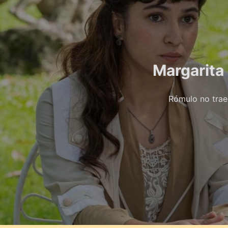
Margarita
Rómulo no trae 