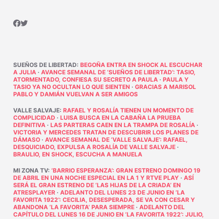
SUEÑOS DE LIBERTAD
:
BEGOÑA ENTRA EN SHOCK AL ESCUCHAR
A JULIA
·
AVANCE SEMANAL DE ‘SUEÑOS DE LIBERTAD’: TASIO,
ATORMENTADO, CONFIESA SU SECRETO A PAULA
·
PAULA Y
TASIO YA NO OCULTAN LO QUE SIENTEN
·
GRACIAS A MARISOL
PABLO Y DAMIÁN VUELVAN A SER AMIGOS
VALLE SALVAJE
:
RAFAEL Y ROSALÍA TIENEN UN MOMENTO DE
COMPLICIDAD
·
LUISA BUSCA EN LA CABAÑA LA PRUEBA
DEFINITIVA
·
LAS PARTERAS CAEN EN LA TRAMPA DE ROSALÍA
·
VICTORIA Y MERCEDES TRATAN DE DESCUBRIR LOS PLANES DE
DÁMASO
·
AVANCE SEMANAL DE ‘VALLE SALVAJE’: RAFAEL,
DESQUICIADO, EXPULSA A ROSALÍA DE VALLE SALVAJE
·
BRAULIO, EN SHOCK, ESCUCHA A MANUELA
MI ZONA TV
:
‘BARRIO ESPERANZA’: GRAN ESTRENO DOMINGO 19
DE ABRIL EN UNA NOCHE ESPECIAL EN LA 1 Y RTVE PLAY
·
ASÍ
SERÁ EL GRAN ESTRENO DE ‘LAS HIJAS DE LA CRIADA’ EN
ATRESPLAYER
·
ADELANTO DEL LUNES 23 DE JUNIO EN ‘LA
FAVORITA 1922’: CECILIA, DESESPERADA, SE VA CON CESAR Y
ABANDONA ‘LA FAVORITA’ PARA SIEMPRE
·
ADELANTO DEL
CAPÍTULO DEL LUNES 16 DE JUNIO EN ‘LA FAVORITA 1922’: JULIO,