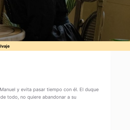
alvaje
Manuel y evita pasar tiempo con él. El duque
ar de todo, no quiere abandonar a su