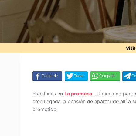
Visi
Este lunes en
La promesa
… Jimena no parece
cree llegada la ocasión de apartar de allí a 
prometido.