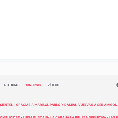
NOTICIAS
SINOPSIS
VÍDEOS
 SIENTEN
·
GRACIAS A MARISOL PABLO Y DAMIÁN VUELVAN A SER AMIGOS
COMPLICIDAD
·
LUISA BUSCA EN LA CABAÑA LA PRUEBA DEFINITIVA
·
LAS 