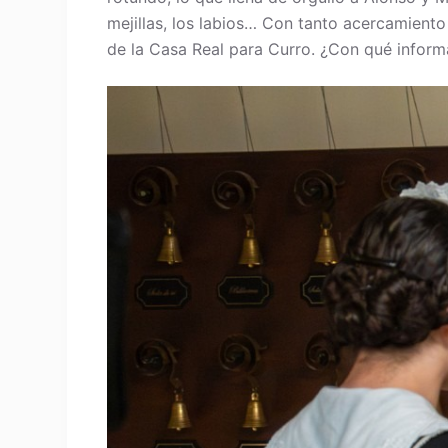
mejillas, los labios… Con tanto acercamien
de la Casa Real para Curro. ¿Con qué inform