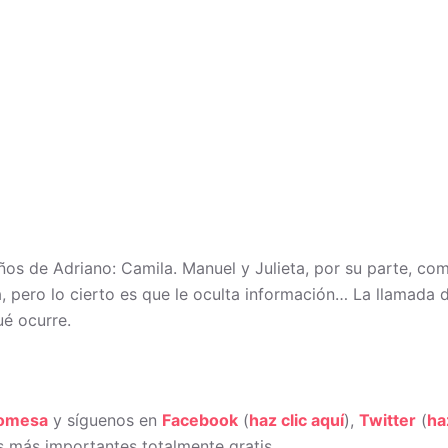
iños de Adriano: Camila. Manuel y Julieta, por su parte, c
ga, pero lo cierto es que le oculta información… La llamada 
ué ocurre.
romesa
y síguenos en
Facebook
(
haz clic aquí
),
Twitter
(
ha
 más importantes totalmente gratis.