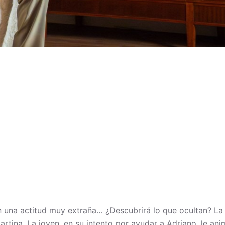
 una actitud muy extraña… ¿Descubrirá lo que ocultan? La e
rtina. La joven, en su intento por ayudar a Adriano, le anima