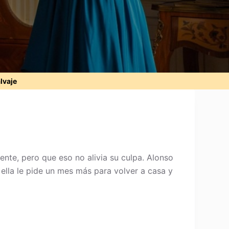
alvaje
nte, pero que eso no alivia su culpa. Alonso
o ella le pide un mes más para volver a casa y