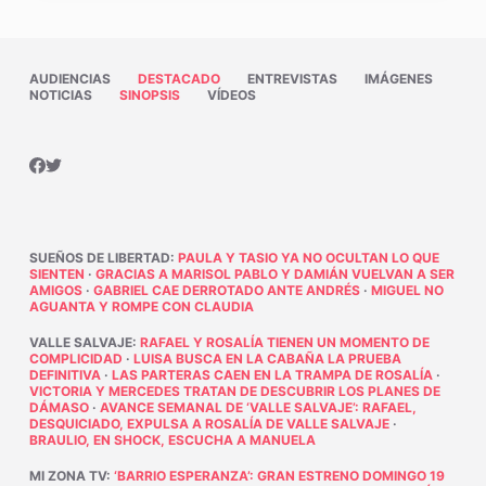
AUDIENCIAS
DESTACADO
ENTREVISTAS
IMÁGENES
NOTICIAS
SINOPSIS
VÍDEOS
SUEÑOS DE LIBERTAD
:
PAULA Y TASIO YA NO OCULTAN LO QUE
SIENTEN
·
GRACIAS A MARISOL PABLO Y DAMIÁN VUELVAN A SER
AMIGOS
·
GABRIEL CAE DERROTADO ANTE ANDRÉS
·
MIGUEL NO
AGUANTA Y ROMPE CON CLAUDIA
VALLE SALVAJE
:
RAFAEL Y ROSALÍA TIENEN UN MOMENTO DE
COMPLICIDAD
·
LUISA BUSCA EN LA CABAÑA LA PRUEBA
DEFINITIVA
·
LAS PARTERAS CAEN EN LA TRAMPA DE ROSALÍA
·
VICTORIA Y MERCEDES TRATAN DE DESCUBRIR LOS PLANES DE
DÁMASO
·
AVANCE SEMANAL DE ‘VALLE SALVAJE’: RAFAEL,
DESQUICIADO, EXPULSA A ROSALÍA DE VALLE SALVAJE
·
BRAULIO, EN SHOCK, ESCUCHA A MANUELA
MI ZONA TV
:
‘BARRIO ESPERANZA’: GRAN ESTRENO DOMINGO 19