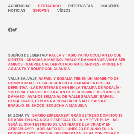
AUDIENCIAS
DESTACADO
ENTREVISTAS
IMÁGENES
NOTICIAS
SINOPSIS
VÍDEOS
SUEÑOS DE LIBERTAD
:
PAULA Y TASIO YA NO OCULTAN LO QUE
SIENTEN
·
GRACIAS A MARISOL PABLO Y DAMIÁN VUELVAN A SER
AMIGOS
·
GABRIEL CAE DERROTADO ANTE ANDRÉS
·
MIGUEL NO
AGUANTA Y ROMPE CON CLAUDIA
VALLE SALVAJE
:
RAFAEL Y ROSALÍA TIENEN UN MOMENTO DE
COMPLICIDAD
·
LUISA BUSCA EN LA CABAÑA LA PRUEBA
DEFINITIVA
·
LAS PARTERAS CAEN EN LA TRAMPA DE ROSALÍA
·
VICTORIA Y MERCEDES TRATAN DE DESCUBRIR LOS PLANES DE
DÁMASO
·
AVANCE SEMANAL DE ‘VALLE SALVAJE’: RAFAEL,
DESQUICIADO, EXPULSA A ROSALÍA DE VALLE SALVAJE
·
BRAULIO, EN SHOCK, ESCUCHA A MANUELA
MI ZONA TV
:
‘BARRIO ESPERANZA’: GRAN ESTRENO DOMINGO 19
DE ABRIL EN UNA NOCHE ESPECIAL EN LA 1 Y RTVE PLAY
·
ASÍ
SERÁ EL GRAN ESTRENO DE ‘LAS HIJAS DE LA CRIADA’ EN
ATRESPLAYER
·
ADELANTO DEL LUNES 23 DE JUNIO EN ‘LA
FAVORITA 1922’: CECILIA, DESESPERADA, SE VA CON CESAR Y