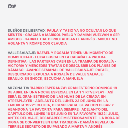
SUEÑOS DE LIBERTAD
:
PAULA Y TASIO YA NO OCULTAN LO QUE
SIENTEN
·
GRACIAS A MARISOL PABLO Y DAMIÁN VUELVAN A SER
AMIGOS
·
GABRIEL CAE DERROTADO ANTE ANDRÉS
·
MIGUEL NO
AGUANTA Y ROMPE CON CLAUDIA
VALLE SALVAJE
:
RAFAEL Y ROSALÍA TIENEN UN MOMENTO DE
COMPLICIDAD
·
LUISA BUSCA EN LA CABAÑA LA PRUEBA
DEFINITIVA
·
LAS PARTERAS CAEN EN LA TRAMPA DE ROSALÍA
·
VICTORIA Y MERCEDES TRATAN DE DESCUBRIR LOS PLANES DE
DÁMASO
·
AVANCE SEMANAL DE ‘VALLE SALVAJE’: RAFAEL,
DESQUICIADO, EXPULSA A ROSALÍA DE VALLE SALVAJE
·
BRAULIO, EN SHOCK, ESCUCHA A MANUELA
MI ZONA TV
:
‘BARRIO ESPERANZA’: GRAN ESTRENO DOMINGO 19
DE ABRIL EN UNA NOCHE ESPECIAL EN LA 1 Y RTVE PLAY
·
ASÍ
SERÁ EL GRAN ESTRENO DE ‘LAS HIJAS DE LA CRIADA’ EN
ATRESPLAYER
·
ADELANTO DEL LUNES 23 DE JUNIO EN ‘LA
FAVORITA 1922’: CECILIA, DESESPERADA, SE VA CON CESAR Y
ABANDONA ‘LA FAVORITA’ PARA SIEMPRE
·
ADELANTO DEL
CAPÍTULO DEL LUNES 16 DE JUNIO EN ‘LA FAVORITA 1922’: JULIO,
ANTES DEL VIAJE, DESAPARECE MISTERIOSAMENTE
·
LA BODA DE
DIGNA SE CONVIERTE EN UNA TRAGEDIA
·
DAMIÁN REVELA UN
TERRIBLE SECRETO DE SU PASADO A MARTA Y ANDRÉS