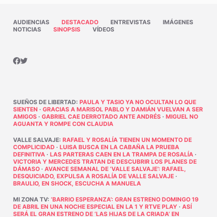
AUDIENCIAS
DESTACADO
ENTREVISTAS
IMÁGENES
NOTICIAS
SINOPSIS
VÍDEOS
SUEÑOS DE LIBERTAD
:
PAULA Y TASIO YA NO OCULTAN LO QUE
SIENTEN
·
GRACIAS A MARISOL PABLO Y DAMIÁN VUELVAN A SER
AMIGOS
·
GABRIEL CAE DERROTADO ANTE ANDRÉS
·
MIGUEL NO
AGUANTA Y ROMPE CON CLAUDIA
VALLE SALVAJE
:
RAFAEL Y ROSALÍA TIENEN UN MOMENTO DE
COMPLICIDAD
·
LUISA BUSCA EN LA CABAÑA LA PRUEBA
DEFINITIVA
·
LAS PARTERAS CAEN EN LA TRAMPA DE ROSALÍA
·
VICTORIA Y MERCEDES TRATAN DE DESCUBRIR LOS PLANES DE
DÁMASO
·
AVANCE SEMANAL DE ‘VALLE SALVAJE’: RAFAEL,
DESQUICIADO, EXPULSA A ROSALÍA DE VALLE SALVAJE
·
BRAULIO, EN SHOCK, ESCUCHA A MANUELA
MI ZONA TV
:
‘BARRIO ESPERANZA’: GRAN ESTRENO DOMINGO 19
DE ABRIL EN UNA NOCHE ESPECIAL EN LA 1 Y RTVE PLAY
·
ASÍ
SERÁ EL GRAN ESTRENO DE ‘LAS HIJAS DE LA CRIADA’ EN