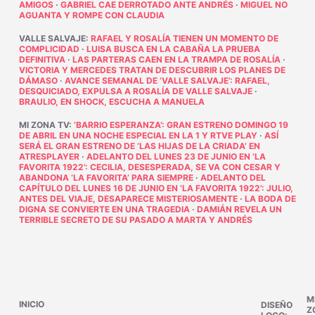
AMIGOS
·
GABRIEL CAE DERROTADO ANTE ANDRÉS
·
MIGUEL NO
AGUANTA Y ROMPE CON CLAUDIA
VALLE SALVAJE
:
RAFAEL Y ROSALÍA TIENEN UN MOMENTO DE
COMPLICIDAD
·
LUISA BUSCA EN LA CABAÑA LA PRUEBA
DEFINITIVA
·
LAS PARTERAS CAEN EN LA TRAMPA DE ROSALÍA
·
VICTORIA Y MERCEDES TRATAN DE DESCUBRIR LOS PLANES DE
DÁMASO
·
AVANCE SEMANAL DE ‘VALLE SALVAJE’: RAFAEL,
DESQUICIADO, EXPULSA A ROSALÍA DE VALLE SALVAJE
·
BRAULIO, EN SHOCK, ESCUCHA A MANUELA
MI ZONA TV
:
‘BARRIO ESPERANZA’: GRAN ESTRENO DOMINGO 19
DE ABRIL EN UNA NOCHE ESPECIAL EN LA 1 Y RTVE PLAY
·
ASÍ
SERÁ EL GRAN ESTRENO DE ‘LAS HIJAS DE LA CRIADA’ EN
ATRESPLAYER
·
ADELANTO DEL LUNES 23 DE JUNIO EN ‘LA
FAVORITA 1922’: CECILIA, DESESPERADA, SE VA CON CESAR Y
ABANDONA ‘LA FAVORITA’ PARA SIEMPRE
·
ADELANTO DEL
CAPÍTULO DEL LUNES 16 DE JUNIO EN ‘LA FAVORITA 1922’: JULIO,
ANTES DEL VIAJE, DESAPARECE MISTERIOSAMENTE
·
LA BODA DE
DIGNA SE CONVIERTE EN UNA TRAGEDIA
·
DAMIÁN REVELA UN
TERRIBLE SECRETO DE SU PASADO A MARTA Y ANDRÉS
M
INICIO
DISEÑO
Z