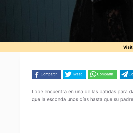
Visi
Lope encuentra en una de las batidas para da
que la esconda unos días hasta que su padre