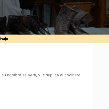
alvaje
su nombre es Vera, y le suplica al cocinero