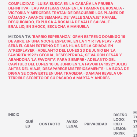
COMPLICIDAD
·
LUISA BUSCA EN LA CABAÑA LA PRUEBA
DEFINITIVA
·
LAS PARTERAS CAEN EN LA TRAMPA DE ROSALÍA
·
VICTORIA Y MERCEDES TRATAN DE DESCUBRIR LOS PLANES DE
DÁMASO
·
AVANCE SEMANAL DE ‘VALLE SALVAJE’: RAFAEL,
DESQUICIADO, EXPULSA A ROSALÍA DE VALLE SALVAJE
·
BRAULIO, EN SHOCK, ESCUCHA A MANUELA
MI ZONA TV
:
‘BARRIO ESPERANZA’: GRAN ESTRENO DOMINGO 19
DE ABRIL EN UNA NOCHE ESPECIAL EN LA 1 Y RTVE PLAY
·
ASÍ
SERÁ EL GRAN ESTRENO DE ‘LAS HIJAS DE LA CRIADA’ EN
ATRESPLAYER
·
ADELANTO DEL LUNES 23 DE JUNIO EN ‘LA
FAVORITA 1922’: CECILIA, DESESPERADA, SE VA CON CESAR Y
ABANDONA ‘LA FAVORITA’ PARA SIEMPRE
·
ADELANTO DEL
CAPÍTULO DEL LUNES 16 DE JUNIO EN ‘LA FAVORITA 1922’: JULIO,
ANTES DEL VIAJE, DESAPARECE MISTERIOSAMENTE
·
LA BODA DE
DIGNA SE CONVIERTE EN UNA TRAGEDIA
·
DAMIÁN REVELA UN
TERRIBLE SECRETO DE SU PASADO A MARTA Y ANDRÉS
M
INICIO
DISEÑO
Z
LOGO:
QUÉ
AVISO
T
CONTACTO
PRIVACIDAD
ICED
ES
LEGAL
2
LEMON
–
DRINK
2