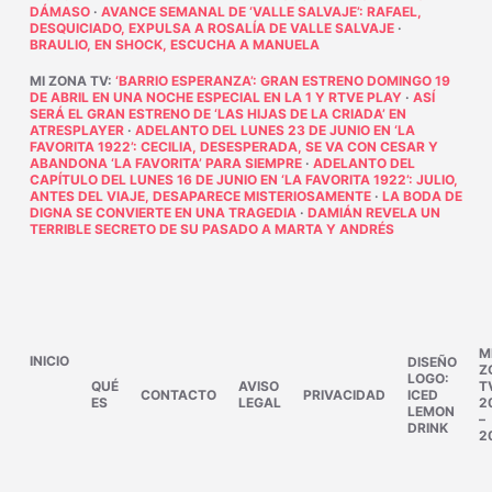
DÁMASO
·
AVANCE SEMANAL DE ‘VALLE SALVAJE’: RAFAEL,
DESQUICIADO, EXPULSA A ROSALÍA DE VALLE SALVAJE
·
BRAULIO, EN SHOCK, ESCUCHA A MANUELA
MI ZONA TV
:
‘BARRIO ESPERANZA’: GRAN ESTRENO DOMINGO 19
DE ABRIL EN UNA NOCHE ESPECIAL EN LA 1 Y RTVE PLAY
·
ASÍ
SERÁ EL GRAN ESTRENO DE ‘LAS HIJAS DE LA CRIADA’ EN
ATRESPLAYER
·
ADELANTO DEL LUNES 23 DE JUNIO EN ‘LA
FAVORITA 1922’: CECILIA, DESESPERADA, SE VA CON CESAR Y
ABANDONA ‘LA FAVORITA’ PARA SIEMPRE
·
ADELANTO DEL
CAPÍTULO DEL LUNES 16 DE JUNIO EN ‘LA FAVORITA 1922’: JULIO,
ANTES DEL VIAJE, DESAPARECE MISTERIOSAMENTE
·
LA BODA DE
DIGNA SE CONVIERTE EN UNA TRAGEDIA
·
DAMIÁN REVELA UN
TERRIBLE SECRETO DE SU PASADO A MARTA Y ANDRÉS
M
INICIO
DISEÑO
Z
LOGO:
QUÉ
AVISO
T
CONTACTO
PRIVACIDAD
ICED
ES
LEGAL
2
LEMON
–
DRINK
2