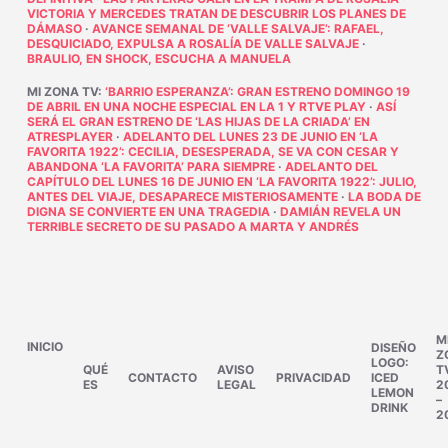
VICTORIA Y MERCEDES TRATAN DE DESCUBRIR LOS PLANES DE
DÁMASO
·
AVANCE SEMANAL DE ‘VALLE SALVAJE’: RAFAEL,
DESQUICIADO, EXPULSA A ROSALÍA DE VALLE SALVAJE
·
BRAULIO, EN SHOCK, ESCUCHA A MANUELA
MI ZONA TV
:
‘BARRIO ESPERANZA’: GRAN ESTRENO DOMINGO 19
DE ABRIL EN UNA NOCHE ESPECIAL EN LA 1 Y RTVE PLAY
·
ASÍ
SERÁ EL GRAN ESTRENO DE ‘LAS HIJAS DE LA CRIADA’ EN
ATRESPLAYER
·
ADELANTO DEL LUNES 23 DE JUNIO EN ‘LA
FAVORITA 1922’: CECILIA, DESESPERADA, SE VA CON CESAR Y
ABANDONA ‘LA FAVORITA’ PARA SIEMPRE
·
ADELANTO DEL
CAPÍTULO DEL LUNES 16 DE JUNIO EN ‘LA FAVORITA 1922’: JULIO,
ANTES DEL VIAJE, DESAPARECE MISTERIOSAMENTE
·
LA BODA DE
DIGNA SE CONVIERTE EN UNA TRAGEDIA
·
DAMIÁN REVELA UN
TERRIBLE SECRETO DE SU PASADO A MARTA Y ANDRÉS
M
INICIO
DISEÑO
Z
LOGO:
QUÉ
AVISO
T
CONTACTO
PRIVACIDAD
ICED
ES
LEGAL
2
LEMON
–
DRINK
2